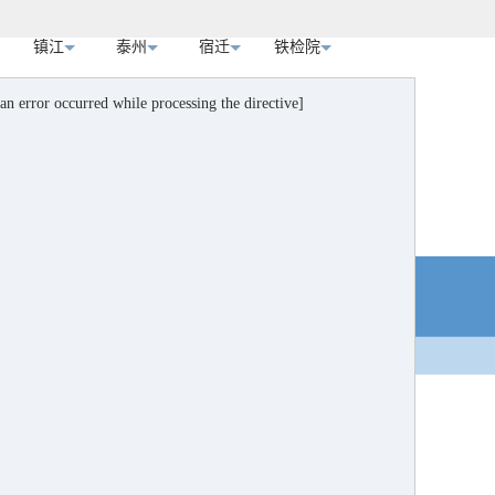
镇江
泰州
宿迁
铁检院
[an error occurred while processing the directive]